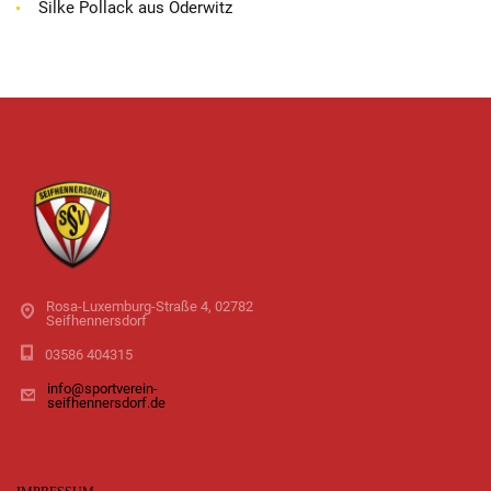
Silke Pollack aus Oderwitz
Rosa-Luxemburg-Straße 4, 02782
Seifhennersdorf
03586 404315
info@sportverein-
seifhennersdorf.de