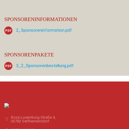
SPONSORENINFORMATIONEN
2_Sponsoreninformation.pdf
PDF
SPONSORENPAKETE
3_2_Sponsorenbestellung.pdf
PDF
Rosa-Luxemburg-Straße 4,
02782 Seifhennersdorf